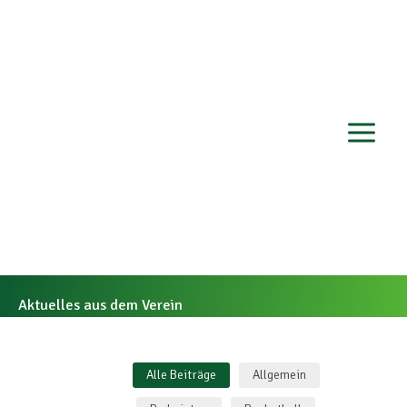
Zum
Inhalt
springen
Aktuelles aus dem Verein
Alle Beiträge
Allgemein