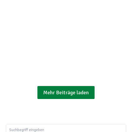
Sendener Karateka zum Stilrichtungs –
Lehrgang beim TV-Jahn in Rheine
Karate-Yuishinkan
/
Startseite
1. Juli 2026
Wieder einmal konnten wir, am 28.06.2026, im
Sportpark des TV Jahn Rheine einen
Stilrichtungslehrgang Goju-Ryu als offiziellen
Verbandslehrgang des KDNW...
Mehr lesen
Mehr Beiträge laden