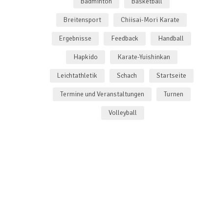
Badminton
Basketball
Breitensport
Chiisai-Mori Karate
Ergebnisse
Feedback
Handball
Hapkido
Karate-Yuishinkan
Leichtathletik
Schach
Startseite
Termine und Veranstaltungen
Turnen
Volleyball
35. Kleinkindersportfest beim ASV
Allgemein
/
Leichtathletik
/
Startseite
29. Juli 2026
Kaum ist die neue Tartanbahn auf dem Sportgelände