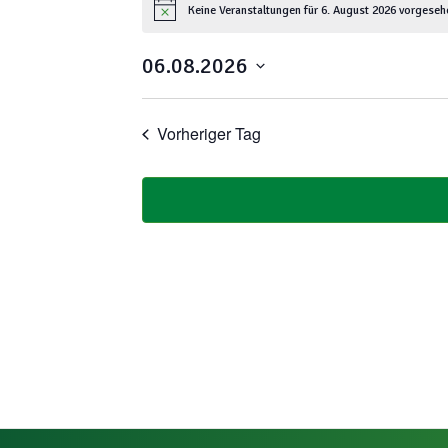
Keine Veranstaltungen für 6. August 2026 vorgeseh
2026
Hinweis
06.08.2026
Datum
wählen.
Vorheriger Tag